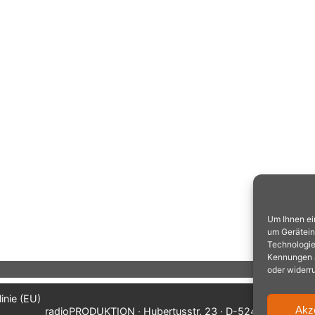
Um Ihnen ei
um Gerätein
Technologie
Kennungen au
oder widerr
inie (EU)
Akz
radioPRODUKTION · Hubertusstr. 23 · D-52477 Alsdorf/A