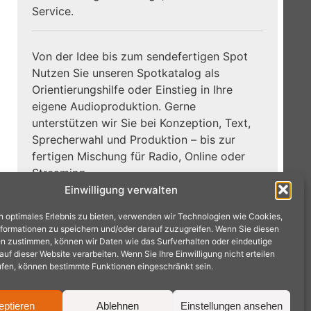
Service.
Von der Idee bis zum sendefertigen Spot
Nutzen Sie unseren Spotkatalog als
Orientierungshilfe oder Einstieg in Ihre
eigene Audioproduktion. Gerne
unterstützen wir Sie bei Konzeption, Text,
Sprecherwahl und Produktion – bis zur
fertigen Mischung für Radio, Online oder
Streaming.
Einwilligung verwalten
Zum
Jetzt Hörbeispiele entdecken:
n optimales Erlebnis zu bieten, verwenden wir Technologien wie Cookies,
Spotkatalog →
formationen zu speichern und/oder darauf zuzugreifen. Wenn Sie diesen
n zustimmen, können wir Daten wie das Surfverhalten oder eindeutige
f dieser Website verarbeiten. Wenn Sie Ihre Einwilligung nicht erteilen
ufen, können bestimmte Funktionen eingeschränkt sein.
eptieren
Ablehnen
Einstellungen ansehen
achen · Tel.: 02404 9575240 ·
mail@radioproduktion.de