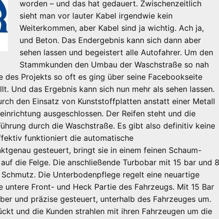
worden – und das hat gedauert. Zwischenzeitlich
sieht man vor lauter Kabel irgendwie kein
Weiterkommen, aber Kabel sind ja wichtig. Ach ja,
und Beton. Das Endergebnis kann sich dann aber
sehen lassen und begeistert alle Autofahrer. Um den
Stammkunden den Umbau der Waschstraße so nah
te des Projekts so oft es ging über seine Facebookseite
lt. Und das Ergebnis kann sich nun mehr als sehen lassen.
rch den Einsatz von Kunststoffplatten anstatt einer Metall
einrichtung ausgeschlossen. Der Reifen steht und die
Führung durch die Waschstraße. Es gibt also definitiv keine
ektiv funktioniert die automatische
nktgenau gesteuert, bringt sie in einem feinen Schaum-
uf die Felge. Die anschließende Turbobar mit 15 bar und 
n Schmutz. Die Unterbodenpflege regelt eine neuartige
ie untere Front- und Heck Partie des Fahrzeugs. Mit 15 Bar
ber und präzise gesteuert, unterhalb des Fahrzeuges um.
ckt und die Kunden strahlen mit ihren Fahrzeugen um die