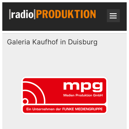
Skip
to
content
radi
Radiospots · Telefonansagen · Audio
Galeria Kaufhof in Duisburg