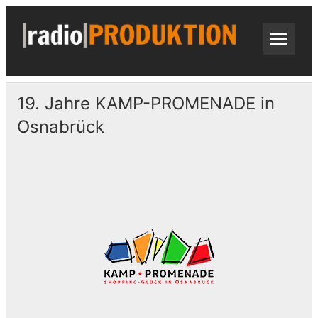
Skip
to
content
radi
Radiospots · Telefonansagen · Audio
19. Jahre KAMP-PROMENADE in
Osnabrück