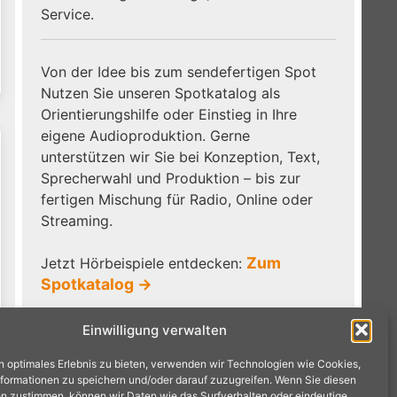
Service.
Von der Idee bis zum sendefertigen Spot
Nutzen Sie unseren Spotkatalog als
Orientierungshilfe oder Einstieg in Ihre
eigene Audioproduktion. Gerne
unterstützen wir Sie bei Konzeption, Text,
Sprecherwahl und Produktion – bis zur
fertigen Mischung für Radio, Online oder
Streaming.
Zum
Jetzt Hörbeispiele entdecken:
Spotkatalog →
Einwilligung verwalten
n optimales Erlebnis zu bieten, verwenden wir Technologien wie Cookies,
formationen zu speichern und/oder darauf zuzugreifen. Wenn Sie diesen
n zustimmen, können wir Daten wie das Surfverhalten oder eindeutige