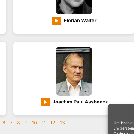
Florian Walter
Joachim Paul Assboeck
6
7
8
9
10
11
12
13
Um Ihnen ei
um Gerätein
Technologie