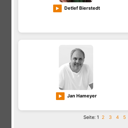
Detlef Bierstedt
Jan Hameyer
Seite:
1
2
3
4
5