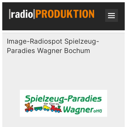
Skip
to
content
radi
Radiospots · Telefonansagen · Audio
Image-Radiospot Spielzeug-
Paradies Wagner Bochum