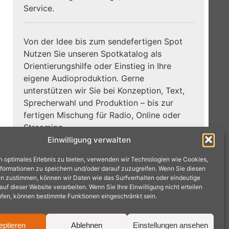
Service.
Von der Idee bis zum sendefertigen Spot
Nutzen Sie unseren Spotkatalog als
Orientierungshilfe oder Einstieg in Ihre
eigene Audioproduktion. Gerne
unterstützen wir Sie bei Konzeption, Text,
Sprecherwahl und Produktion – bis zur
fertigen Mischung für Radio, Online oder
Streaming.
Einwilligung verwalten
Zum
Jetzt Hörbeispiele entdecken:
n optimales Erlebnis zu bieten, verwenden wir Technologien wie Cookies,
Spotkatalog →
formationen zu speichern und/oder darauf zuzugreifen. Wenn Sie diesen
n zustimmen, können wir Daten wie das Surfverhalten oder eindeutige
f dieser Website verarbeiten. Wenn Sie Ihre Einwilligung nicht erteilen
ufen, können bestimmte Funktionen eingeschränkt sein.
eptieren
Ablehnen
Einstellungen ansehen
achen · Tel.: 02404 9575240 ·
mail@radioproduktion.de