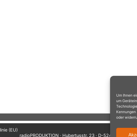
Um Ihnen ei
um Gerätein
Technologie
Kennungen au
oder widerr
inie (EU)
Akz
radioPRODUKTION · Hubertusstr. 23 · D-52477 Alsdorf/A