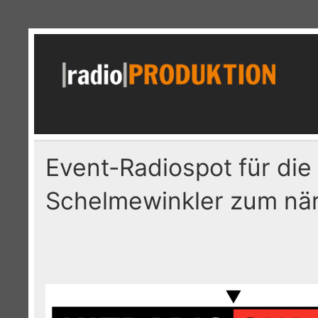
Skip
to
content
r
Radiospots · Telefonansagen · Audio
Event-Radiospot für die
Schelmewinkler zum när