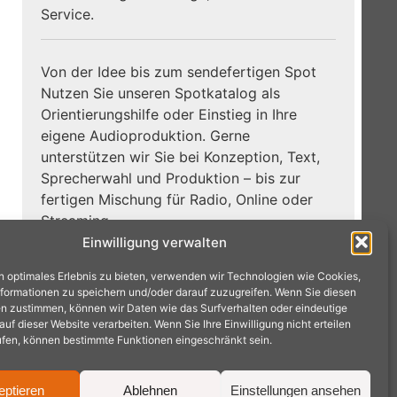
Service.
Von der Idee bis zum sendefertigen Spot
Nutzen Sie unseren Spotkatalog als
Orientierungshilfe oder Einstieg in Ihre
eigene Audioproduktion. Gerne
unterstützen wir Sie bei Konzeption, Text,
Sprecherwahl und Produktion – bis zur
fertigen Mischung für Radio, Online oder
Streaming.
Einwilligung verwalten
Zum
Jetzt Hörbeispiele entdecken:
n optimales Erlebnis zu bieten, verwenden wir Technologien wie Cookies,
Spotkatalog →
formationen zu speichern und/oder darauf zuzugreifen. Wenn Sie diesen
n zustimmen, können wir Daten wie das Surfverhalten oder eindeutige
f dieser Website verarbeiten. Wenn Sie Ihre Einwilligung nicht erteilen
ufen, können bestimmte Funktionen eingeschränkt sein.
eptieren
Ablehnen
Einstellungen ansehen
achen · Tel.: 02404 9575240 ·
mail@radioproduktion.de