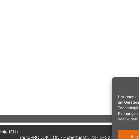
Um Ihnen ei
um Gerätein
Technologie
Kennungen au
oder widerr
inie (EU)
Akz
radioPRODUKTION · Hubertusstr. 23 · D-52477 Alsdorf/A