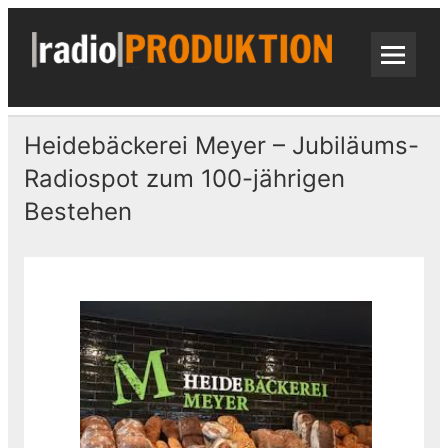
Skip
to
content
radi
Radiospots · Telefonansagen · Audio
Heidebäckerei Meyer – Jubiläums-
Radiospot zum 100-jährigen
Bestehen