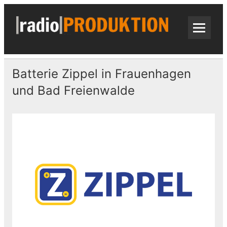
Skip
to
content
radi
Radiospots · Telefonansagen · Audio
Batterie Zippel in Frauenhagen
und Bad Freienwalde