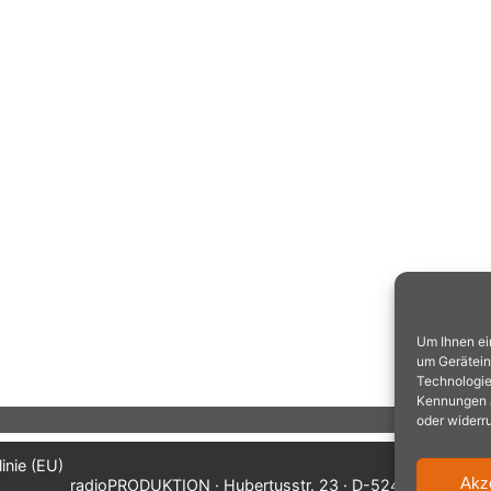
Um Ihnen ei
um Gerätein
Technologie
Kennungen au
oder widerr
inie (EU)
Akz
radioPRODUKTION · Hubertusstr. 23 · D-52477 Alsdorf/A