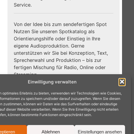
Service.
Von der Idee bis zum sendefertigen Spot
Nutzen Sie unseren Spotkatalog als
Orientierungshilfe oder Einstieg in Ihre
eigene Audioproduktion. Gerne
unterstützen wir Sie bei Konzeption, Text,
Sprecherwahl und Produktion – bis zur
fertigen Mischung für Radio, Online oder
Streaming.
Einwilligung verwalten
Zum
Jetzt Hörbeispiele entdecken:
n optimales Erlebnis zu bieten, verwenden wir Technologien wie Cookies,
Spotkatalog →
formationen zu speichern und/oder darauf zuzugreifen. Wenn Sie diesen
n zustimmen, können wir Daten wie das Surfverhalten oder eindeutige
f dieser Website verarbeiten. Wenn Sie Ihre Einwilligung nicht erteilen
ufen, können bestimmte Funktionen eingeschränkt sein.
eptieren
Ablehnen
Einstellungen ansehen
achen · Tel.: 02404 9575240 ·
mail@radioproduktion.de