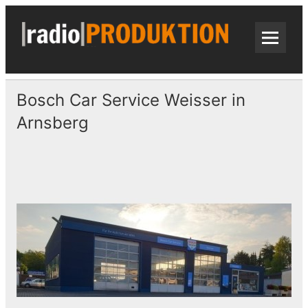
Skip
to
content
radi
Radiospots · Telefonansagen · Audio
Bosch Car Service Weisser in
Arnsberg