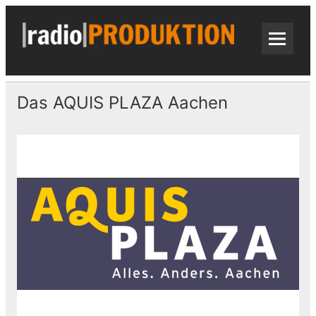
Skip
to
content
radi
Radiospots · Telefonansagen · Audio
Das AQUIS PLAZA Aachen