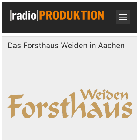
Skip
to
content
radi
Radiospots · Telefonansagen · Audio
Das Forsthaus Weiden in Aachen