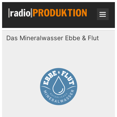
Skip
to
content
radi
Radiospots · Telefonansagen · Audio
Das Mineralwasser Ebbe & Flut