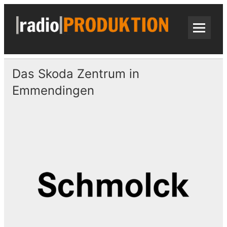
Skip
to
content
radi
Radiospots · Telefonansagen · Audio
Das Skoda Zentrum in
Emmendingen