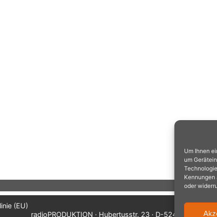
Um Ihnen ei
um Gerätein
Technologie
Kennungen au
oder widerr
inie (EU)
Akz
radioPRODUKTION · Hubertusstr. 23 · D-52477 Alsdorf/A