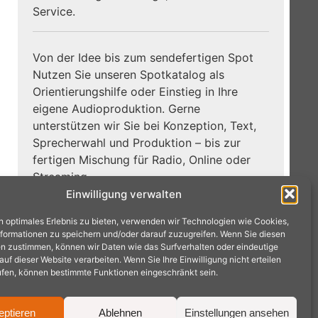
Service.
Von der Idee bis zum sendefertigen Spot
Nutzen Sie unseren Spotkatalog als
Orientierungshilfe oder Einstieg in Ihre
eigene Audioproduktion. Gerne
unterstützen wir Sie bei Konzeption, Text,
Sprecherwahl und Produktion – bis zur
fertigen Mischung für Radio, Online oder
Streaming.
Einwilligung verwalten
Zum
Jetzt Hörbeispiele entdecken:
n optimales Erlebnis zu bieten, verwenden wir Technologien wie Cookies,
Spotkatalog →
formationen zu speichern und/oder darauf zuzugreifen. Wenn Sie diesen
n zustimmen, können wir Daten wie das Surfverhalten oder eindeutige
f dieser Website verarbeiten. Wenn Sie Ihre Einwilligung nicht erteilen
ufen, können bestimmte Funktionen eingeschränkt sein.
eptieren
Ablehnen
Einstellungen ansehen
achen · Tel.: 02404 9575240 ·
mail@radioproduktion.de