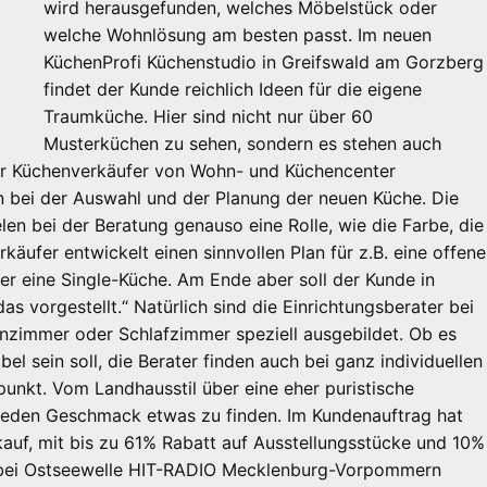
wird herausgefunden, welches Möbelstück oder
welche Wohnlösung am besten passt. Im neuen
KüchenProfi Küchenstudio in Greifswald am Gorzberg
findet der Kunde reichlich Ideen für die eigene
Traumküche. Hier sind nicht nur über 60
Musterküchen zu sehen, sondern es stehen auch
 Der Küchenverkäufer von Wohn- und Küchencenter
n bei der Auswahl und der Planung der neuen Küche. Die
len bei der Beratung genauso eine Rolle, wie die Farbe, die
käufer entwickelt einen sinnvollen Plan für z.B. eine offene
er eine Single-Küche. Am Ende aber soll der Kunde in
s vorgestellt.“ Natürlich sind die Einrichtungsberater bei
zimmer oder Schlafzimmer speziell ausgebildet. Ob es
el sein soll, die Berater finden auch bei ganz individuellen
unkt. Vom Landhausstil über eine eher puristische
r jeden Geschmack etwas zu finden. Im Kundenauftrag hat
uf, mit bis zu 61% Rabatt auf Ausstellungsstücke und 10%
er bei Ostseewelle HIT-RADIO Mecklenburg-Vorpommern