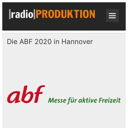
Skip
to
content
radi
Radiospots · Telefonansagen · Audio
Die ABF 2020 in Hannover