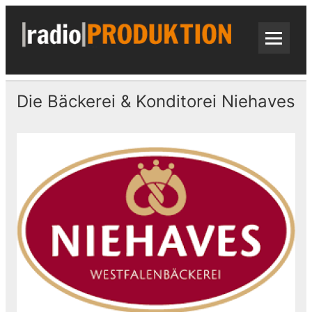
Skip
to
content
radi
Radiospots · Telefonansagen · Audio
Die Bäckerei & Konditorei Niehaves