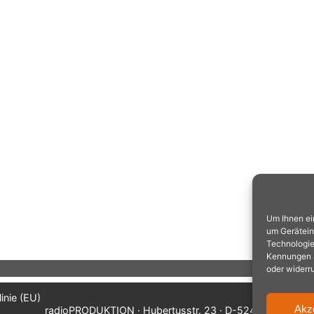
Um Ihnen ei
um Gerätein
Technologie
Kennungen au
oder widerr
inie (EU)
Akz
radioPRODUKTION · Hubertusstr. 23 · D-52477 Alsdorf/A