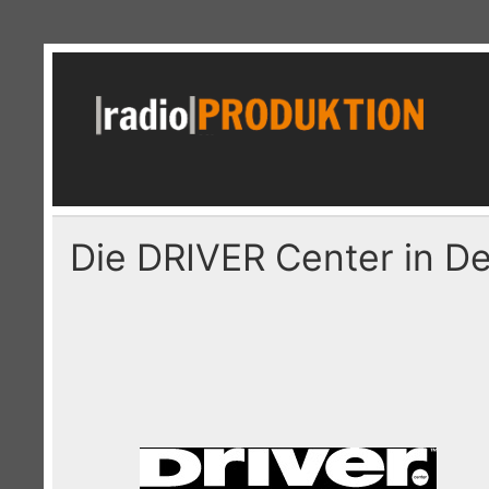
Skip
to
content
r
Radiospots · Telefonansagen · Audio
Die DRIVER Center in D