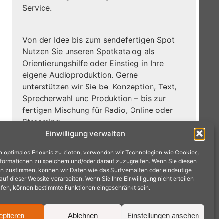
Service.
Von der Idee bis zum sendefertigen Spot
Nutzen Sie unseren Spotkatalog als
Orientierungshilfe oder Einstieg in Ihre
eigene Audioproduktion. Gerne
unterstützen wir Sie bei Konzeption, Text,
Sprecherwahl und Produktion – bis zur
fertigen Mischung für Radio, Online oder
Streaming.
Einwilligung verwalten
Zum
Jetzt Hörbeispiele entdecken:
n optimales Erlebnis zu bieten, verwenden wir Technologien wie Cookies,
Spotkatalog →
formationen zu speichern und/oder darauf zuzugreifen. Wenn Sie diesen
n zustimmen, können wir Daten wie das Surfverhalten oder eindeutige
f dieser Website verarbeiten. Wenn Sie Ihre Einwilligung nicht erteilen
ufen, können bestimmte Funktionen eingeschränkt sein.
eptieren
Ablehnen
Einstellungen ansehen
achen · Tel.: 02404 9575240 ·
mail@radioproduktion.de