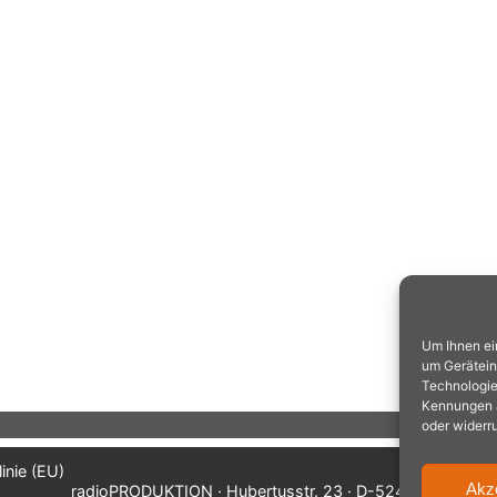
Um Ihnen ei
um Gerätein
Technologie
Kennungen au
oder widerr
inie (EU)
Akz
radioPRODUKTION · Hubertusstr. 23 · D-52477 Alsdorf/A