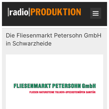
Skip
to
content
radi
Radiospots · Telefonansagen · Audio
Die Fliesenmarkt Petersohn GmbH
in Schwarzheide