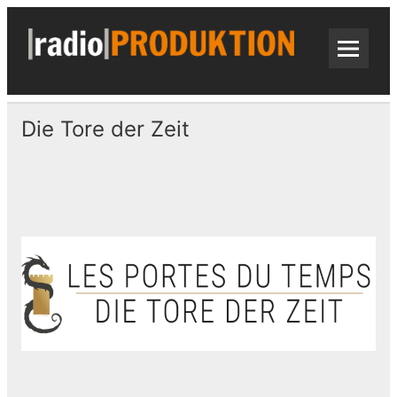
Skip
to
content
radi
Radiospots · Telefonansagen · Audio
Die Tore der Zeit