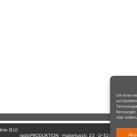
Um Ihnen ei
um Gerätein
Technologie
Kennungen au
oder widerr
inie (EU)
Akz
radioPRODUKTION · Hubertusstr. 23 · D-52477 Alsdorf/A