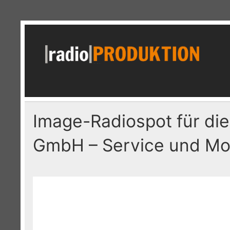
Skip
to
content
r
Radiospots · Telefonansagen · Audio
Image-Radiospot für di
GmbH – Service und Mob