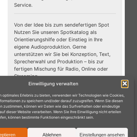
Service.
Von der Idee bis zum sendefertigen Spot
Nutzen Sie unseren Spotkatalog als
Orientierungshilfe oder Einstieg in Ihre
eigene Audioproduktion. Gerne
unterstützen wir Sie bei Konzeption, Text,
Sprecherwahl und Produktion – bis zur
fertigen Mischung für Radio, Online oder
Streaming.
Einwilligung verwalten
Zum
Jetzt Hörbeispiele entdecken:
n optimales Erlebnis zu bieten, verwenden wir Technologien wie Cookies,
Spotkatalog →
formationen zu speichern und/oder darauf zuzugreifen. Wenn Sie diesen
n zustimmen, können wir Daten wie das Surfverhalten oder eindeutige
f dieser Website verarbeiten. Wenn Sie Ihre Einwilligung nicht erteilen
ufen, können bestimmte Funktionen eingeschränkt sein.
eptieren
Ablehnen
Einstellungen ansehen
achen · Tel.: 02404 9575240 ·
mail@radioproduktion.de