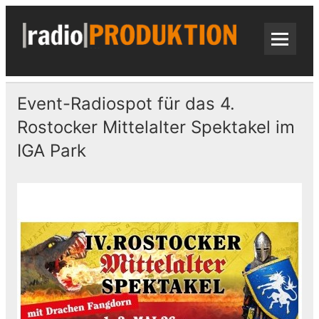
Skip
to
content
radi
Radiospots · Telefonansagen · Audio
Event-Radiospot für das 4.
Rostocker Mittelalter Spektakel im
IGA Park