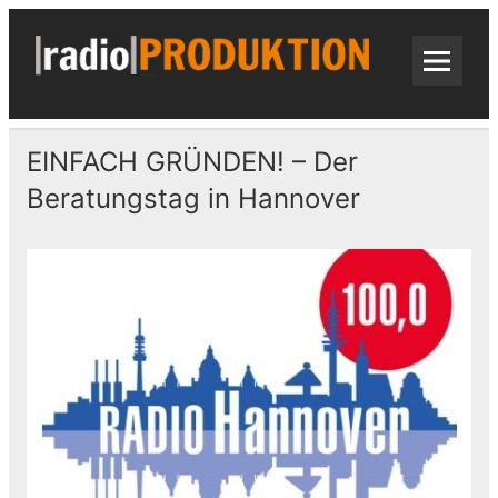
Skip
to
content
radi
Radiospots · Telefonansagen · Audio
EINFACH GRÜNDEN! – Der
Beratungstag in Hannover