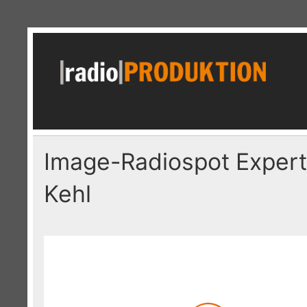
Skip
to
content
r
Radiospots · Telefonansagen · Audio
Image-Radiospot Expert
Kehl