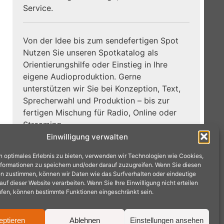
Service.
Von der Idee bis zum sendefertigen Spot
Nutzen Sie unseren Spotkatalog als
Orientierungshilfe oder Einstieg in Ihre
eigene Audioproduktion. Gerne
unterstützen wir Sie bei Konzeption, Text,
Sprecherwahl und Produktion – bis zur
fertigen Mischung für Radio, Online oder
Streaming.
Einwilligung verwalten
Zum
Jetzt Hörbeispiele entdecken:
n optimales Erlebnis zu bieten, verwenden wir Technologien wie Cookies,
Spotkatalog →
formationen zu speichern und/oder darauf zuzugreifen. Wenn Sie diesen
n zustimmen, können wir Daten wie das Surfverhalten oder eindeutige
f dieser Website verarbeiten. Wenn Sie Ihre Einwilligung nicht erteilen
ufen, können bestimmte Funktionen eingeschränkt sein.
eptieren
Ablehnen
Einstellungen ansehen
achen · Tel.: 02404 9575240 ·
mail@radioproduktion.de