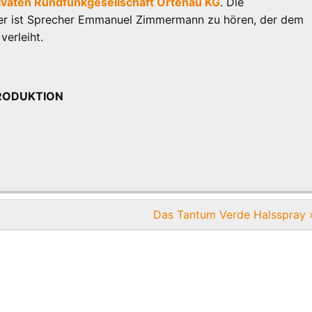
ivaten Rundfunkgesellschaft Ortenau KG
. Die
her ist Sprecher Emmanuel Zimmermann zu hören, der dem
verleiht.
oPRODUKTION
Das Tantum Verde Halsspray 