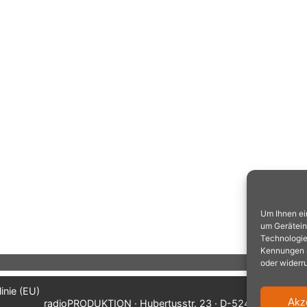
Um Ihnen ei
um Gerätein
Technologie
Kennungen au
oder widerr
inie (EU)
Akz
radioPRODUKTION · Hubertusstr. 23 · D-52477 Alsdorf/A