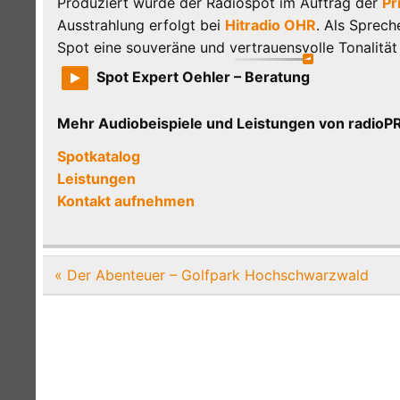
Produziert wurde der Radiospot im Auftrag der
Pr
Ausstrahlung erfolgt bei
Hitradio OHR
. Als Sprec
Spot eine souveräne und vertrauensvolle Tonalität 
Spot Expert Oehler – Beratung
Mehr Audiobeispiele und Leistungen von radi
Spotkatalog
Leistungen
Kontakt aufnehmen
Beitragsnavigation
« Der Abenteuer – Golfpark Hochschwarzwald