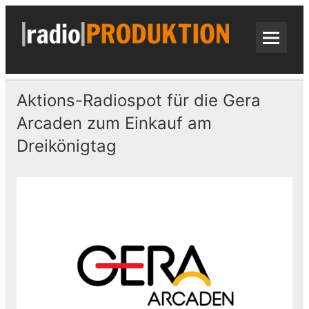
Skip
to
content
radi
Radiospots · Telefonansagen · Audio
Aktions-Radiospot für die Gera
Arcaden zum Einkauf am
Dreikönigtag