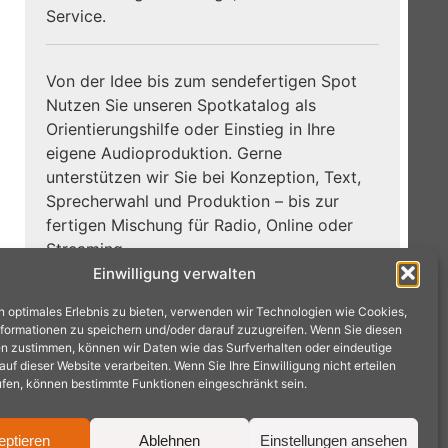
Service.
Von der Idee bis zum sendefertigen Spot
Nutzen Sie unseren Spotkatalog als
Orientierungshilfe oder Einstieg in Ihre
eigene Audioproduktion. Gerne
unterstützen wir Sie bei Konzeption, Text,
Sprecherwahl und Produktion – bis zur
fertigen Mischung für Radio, Online oder
Streaming.
Einwilligung verwalten
Zum
Jetzt Hörbeispiele entdecken:
n optimales Erlebnis zu bieten, verwenden wir Technologien wie Cookies,
Spotkatalog →
formationen zu speichern und/oder darauf zuzugreifen. Wenn Sie diesen
n zustimmen, können wir Daten wie das Surfverhalten oder eindeutige
f dieser Website verarbeiten. Wenn Sie Ihre Einwilligung nicht erteilen
ufen, können bestimmte Funktionen eingeschränkt sein.
eptieren
Ablehnen
Einstellungen ansehen
achen · Tel.: 02404 9575240 ·
mail@radioproduktion.de