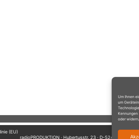
Um Ihnen ei
um Gerätein
Technologie
Kennungen au
oder widerr
inie (EU)
Akz
radioPRODUKTION · Hubertusstr. 23 · D-52477 Alsdorf/A