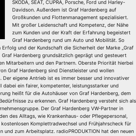
ŠKODA, SEAT, CUPRA, Porsche, Ford und Harley-
Davidson. Außerdem ist Graf Hardenberg auf
Großkunden und Flottenmanagement spezialisiert.
Mit großer Leidenschaft und Kompetenz, der Nähe
zum Kunden und der Kraft der Erfahrung begeistert
Graf Hardenberg rund um Auto und Mobilität. So
 Erfolg und der Kundschaft die Sicherheit der Marke „Graf
 Graf Hardenberg grundsätzlich geprägt und gesteuert
 Mitarbeitern und den Partnern. Oberste Priorität hierbei
von Graf Hardenberg sind Dienstleister und wollen
. Der eigene Antrieb ist es immer besser und innovativer
l dabei ein fairer, kompetenter, leistungsstarker und
ierung heißt für die Autohäuser von Graf Hardenberg, dem
Bedürfnisse zu erkennen. Graf Hardenberg versteht sich al
ternehmensgruppe. Der Graf Hardenberg VW-Partner in
lden des Alltags, wie Krankenhaus- oder Pflegepersonal,
m kostenlosen Komplettradwechsel und Frühjahrscheck für
 von und zum Arbeitsplatz. radioPRODUKTION hat den neuen