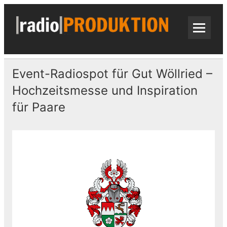
Skip
to
content
radi
Radiospots · Telefonansagen · Audio
Event-Radiospot für Gut Wöllried –
Hochzeitsmesse und Inspiration
für Paare