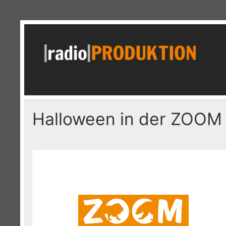
Skip
to
content
r
Radiospots · Telefonansagen · Audio
Halloween in der ZOOM 