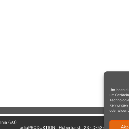
Um Ihnen ei
um Gerätein
Technologie
Kennungen au
oder widerr
inie (EU)
Akz
radioPRODUKTION · Hubertusstr. 23 · D-52477 Alsdorf/A