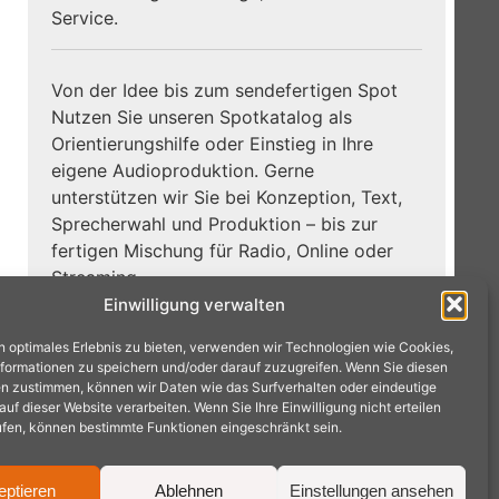
Service.
Von der Idee bis zum sendefertigen Spot
Nutzen Sie unseren Spotkatalog als
Orientierungshilfe oder Einstieg in Ihre
eigene Audioproduktion. Gerne
unterstützen wir Sie bei Konzeption, Text,
Sprecherwahl und Produktion – bis zur
fertigen Mischung für Radio, Online oder
Streaming.
Einwilligung verwalten
Zum
Jetzt Hörbeispiele entdecken:
n optimales Erlebnis zu bieten, verwenden wir Technologien wie Cookies,
Spotkatalog →
formationen zu speichern und/oder darauf zuzugreifen. Wenn Sie diesen
n zustimmen, können wir Daten wie das Surfverhalten oder eindeutige
f dieser Website verarbeiten. Wenn Sie Ihre Einwilligung nicht erteilen
ufen, können bestimmte Funktionen eingeschränkt sein.
eptieren
Ablehnen
Einstellungen ansehen
achen · Tel.: 02404 9575240 ·
mail@radioproduktion.de