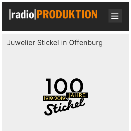
Skip
to
content
radi
Radiospots · Telefonansagen · Audio
Juwelier Stickel in Offenburg