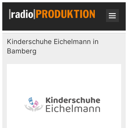
Skip
to
content
radi
Radiospots · Telefonansagen · Audio
Kinderschuhe Eichelmann in
Bamberg