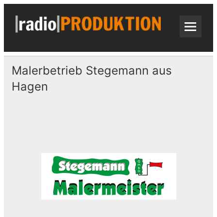
Skip
to
content
radi
Radiospots · Telefonansagen · Audio
Malerbetrieb Stegemann aus
Hagen