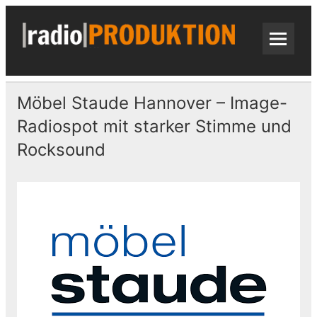
Skip
to
content
radi
Radiospots · Telefonansagen · Audio
Möbel Staude Hannover – Image-
Radiospot mit starker Stimme und
Rocksound