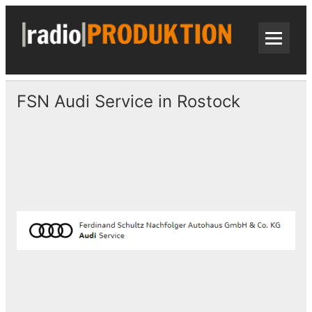
Skip
to
content
radi
Radiospots · Telefonansagen · Audio
FSN Audi Service in Rostock