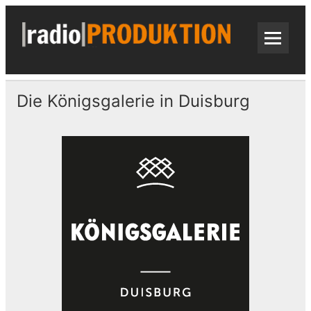
Skip
to
content
radi
Radiospots · Telefonansagen · Audio
Die Königsgalerie in Duisburg