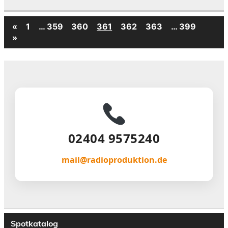
«
1
…
359
360
361
362
363
…
399
»
02404 9575240
mail@radioproduktion.de
Spotkatalog