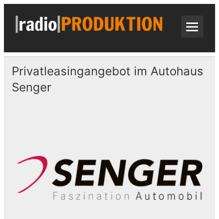
Skip
to
content
radi
Radiospots · Telefonansagen · Audio
Privatleasingangebot im Autohaus
Senger