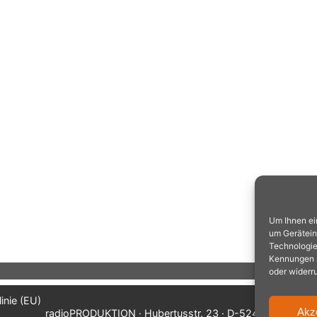
Um Ihnen ei
um Gerätein
Technologie
Kennungen au
oder widerr
inie (EU)
Akz
radioPRODUKTION · Hubertusstr. 23 · D-52477 Alsdorf/A