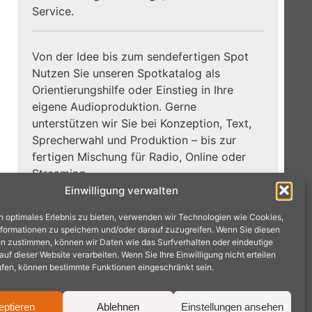
Service.
Von der Idee bis zum sendefertigen Spot
Nutzen Sie unseren Spotkatalog als
Orientierungshilfe oder Einstieg in Ihre
eigene Audioproduktion. Gerne
unterstützen wir Sie bei Konzeption, Text,
Sprecherwahl und Produktion – bis zur
fertigen Mischung für Radio, Online oder
Streaming.
Einwilligung verwalten
Zum
Jetzt Hörbeispiele entdecken:
n optimales Erlebnis zu bieten, verwenden wir Technologien wie Cookies,
Spotkatalog →
formationen zu speichern und/oder darauf zuzugreifen. Wenn Sie diesen
n zustimmen, können wir Daten wie das Surfverhalten oder eindeutige
f dieser Website verarbeiten. Wenn Sie Ihre Einwilligung nicht erteilen
ufen, können bestimmte Funktionen eingeschränkt sein.
eptieren
Ablehnen
Einstellungen ansehen
achen · Tel.: 02404 9575240 ·
mail@radioproduktion.de