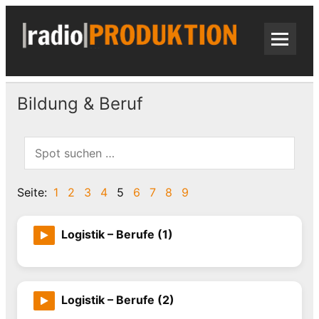
Skip
to
content
radi
Radiospots · Telefonansagen · Audio
Bildung & Beruf
Seite:
1
2
3
4
5
6
7
8
9
Logistik – Berufe (1)
Logistik – Berufe (2)