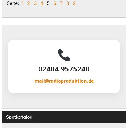
Seite:
1
2
3
4
5
6
7
8
9
02404 9575240
mail@radioproduktion.de
Spotkatalog