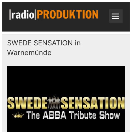
Skip
to
content
radi
Radiospots · Telefonansagen · Audio
SWEDE SENSATION in
Warnemünde