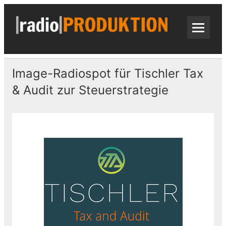
Skip
to
content
radi
Radiospots · Telefonansagen · Audio
Image-Radiospot für Tischler Tax
& Audit zur Steuerstrategie