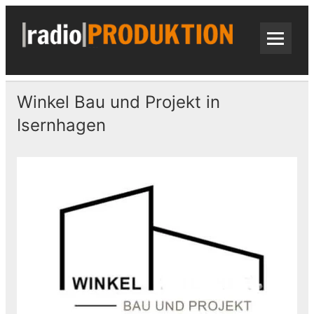
Skip
to
content
radi
Radiospots · Telefonansagen · Audio
Winkel Bau und Projekt in
Isernhagen