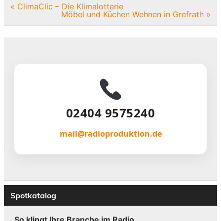
Beitragsnavigation
« ClimaClic – Die Klimalotterie
Möbel und Küchen Wehnen in Grefrath »
02404 9575240
mail@radioproduktion.de
Spotkatalog
So klingt Ihre Branche im Radio.