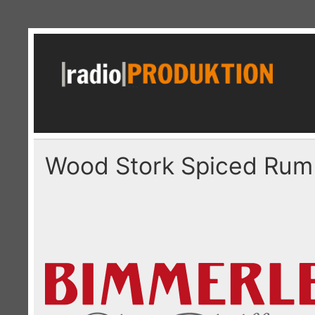
Skip
to
content
r
Radiospots · Telefonansagen · Audio
Wood Stork Spiced Rum