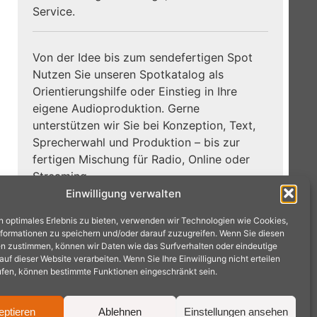
Service.
Von der Idee bis zum sendefertigen Spot
Nutzen Sie unseren Spotkatalog als
Orientierungshilfe oder Einstieg in Ihre
eigene Audioproduktion. Gerne
unterstützen wir Sie bei Konzeption, Text,
Sprecherwahl und Produktion – bis zur
fertigen Mischung für Radio, Online oder
Streaming.
Einwilligung verwalten
Zum
Jetzt Hörbeispiele entdecken:
n optimales Erlebnis zu bieten, verwenden wir Technologien wie Cookies,
Spotkatalog →
formationen zu speichern und/oder darauf zuzugreifen. Wenn Sie diesen
n zustimmen, können wir Daten wie das Surfverhalten oder eindeutige
f dieser Website verarbeiten. Wenn Sie Ihre Einwilligung nicht erteilen
ufen, können bestimmte Funktionen eingeschränkt sein.
eptieren
Ablehnen
Einstellungen ansehen
achen · Tel.: 02404 9575240 ·
mail@radioproduktion.de