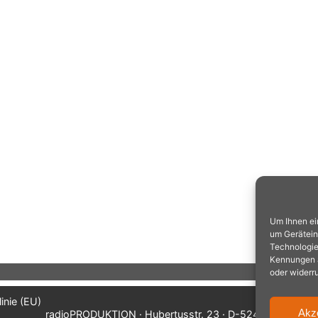
Um Ihnen ei
um Gerätein
Technologie
Kennungen au
oder widerr
inie (EU)
Akz
radioPRODUKTION · Hubertusstr. 23 · D-52477 Alsdorf/A