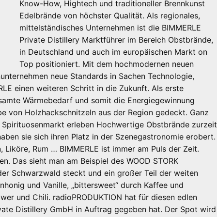
Know-How, Hightech und traditioneller Brennkunst
Edelbrände von höchster Qualität. Als regionales,
mittelständisches Unternehmen ist die BIMMERLE
Private Distillery Marktführer im Bereich Obstbrände,
in Deutschland und auch im europäischen Markt on
Top positioniert. Mit dem hochmodernen neuen
enunternehmen neue Standards in Sachen Technologie,
 einen weiteren Schritt in die Zukunft. Als erste
gesamte Wärmebedarf und somit die Energiegewinnung
e von Holzhackschnitzeln aus der Region gedeckt. Ganz
im Spirituosenmarkt erleben Hochwertige Obstbrände zurzei
 haben sie sich ihren Platz in der Szenegastronomie erobert.
n, Liköre, Rum … BIMMERLE ist immer am Puls der Zeit.
eben. Das sieht man am Beispiel des WOOD STORK
r Schwarzwald steckt und ein großer Teil der weiten
honig und Vanille, „bittersweet“ durch Kaffee und
ngwer und Chili. radioPRODUKTION hat für diesen edlen
vate Distillery GmbH in Auftrag gegeben hat. Der Spot wird