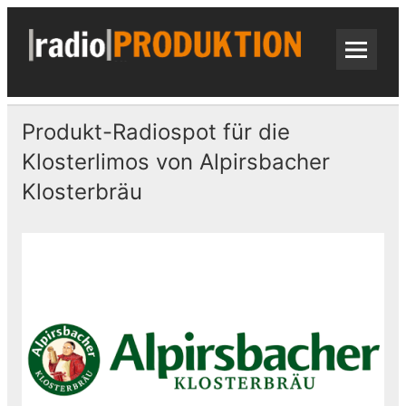
Skip
to
content
radi
Radiospots · Telefonansagen · Audio
Produkt-Radiospot für die
Klosterlimos von Alpirsbacher
Klosterbräu