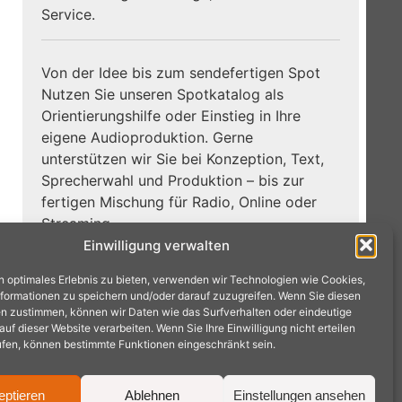
Service.
Von der Idee bis zum sendefertigen Spot
Nutzen Sie unseren Spotkatalog als
Orientierungshilfe oder Einstieg in Ihre
eigene Audioproduktion. Gerne
unterstützen wir Sie bei Konzeption, Text,
Sprecherwahl und Produktion – bis zur
fertigen Mischung für Radio, Online oder
Streaming.
Einwilligung verwalten
Zum
Jetzt Hörbeispiele entdecken:
n optimales Erlebnis zu bieten, verwenden wir Technologien wie Cookies,
Spotkatalog →
formationen zu speichern und/oder darauf zuzugreifen. Wenn Sie diesen
n zustimmen, können wir Daten wie das Surfverhalten oder eindeutige
f dieser Website verarbeiten. Wenn Sie Ihre Einwilligung nicht erteilen
ufen, können bestimmte Funktionen eingeschränkt sein.
eptieren
Ablehnen
Einstellungen ansehen
achen · Tel.: 02404 9575240 ·
mail@radioproduktion.de