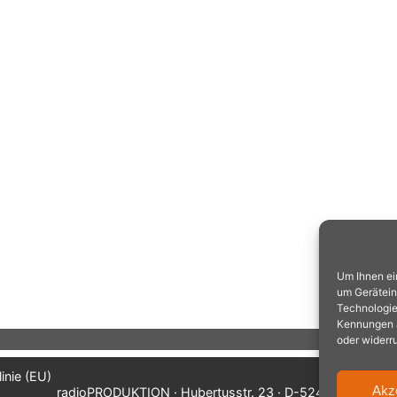
Um Ihnen ei
um Gerätein
Technologie
Kennungen au
oder widerr
inie (EU)
Akz
radioPRODUKTION · Hubertusstr. 23 · D-52477 Alsdorf/A