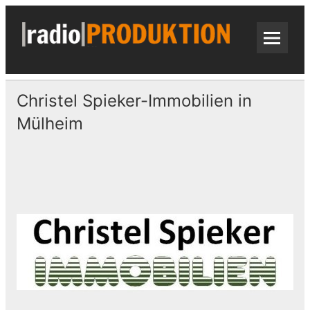
Skip
to
content
radi
Radiospots · Telefonansagen · Audio
Christel Spieker-Immobilien in
Mülheim