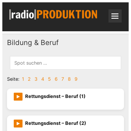
Skip
to
content
radi
Radiospots · Telefonansagen · Audio
Bildung & Beruf
Seite:
1
2
3
4
5
6
7
8
9
Rettungsdienst – Beruf (1)
Rettungsdienst – Beruf (2)