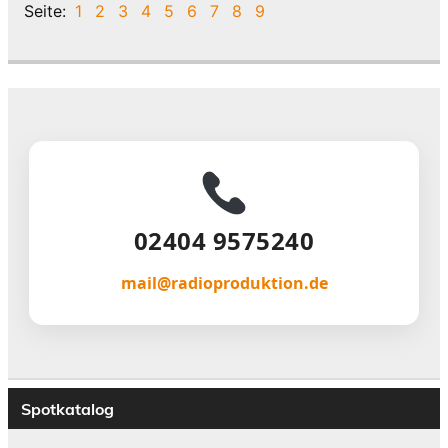
Seite:
1
2
3
4
5
6
7
8
9
02404 9575240
mail@radioproduktion.de
Spotkatalog