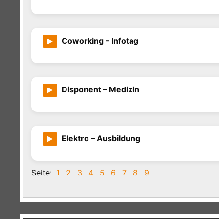
Coworking – Infotag
Disponent – Medizin
Elektro – Ausbildung
Seite:
1
2
3
4
5
6
7
8
9